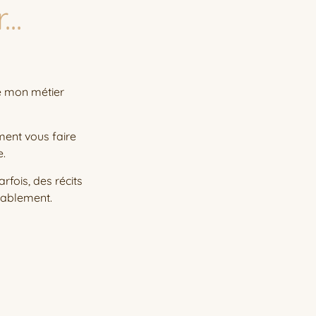
..
de mon métier
ment vous faire
e.
fois, des récits
rablement.