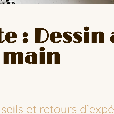
e : Dessin 
main
nseils et retours d’exp