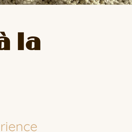
à la
érience